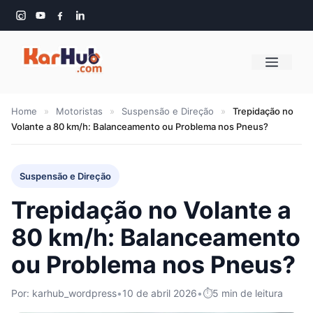
Pular
para
o
Menu
conteúdo
Home
»
Motoristas
»
Suspensão e Direção
»
Trepidação no
Volante a 80 km/h: Balanceamento ou Problema nos Pneus?
Suspensão e Direção
Trepidação no Volante a
80 km/h: Balanceamento
ou Problema nos Pneus?
Por: karhub_wordpress
•
10 de abril 2026
•
5 min de leitura